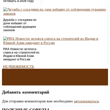
четверть в 2026 году
Дружба с соседями по
даче избавит от
соблюдения дурацких
законов
РИА Новости: всплеск
спроса на строителей из
Индии и Южной Азии
ожидают в России
НЕДВИЖИМОСТЬ
Навигация
←
Манипуляция со скидкой: ЦБ РФ потребовал от
маркетплейсов честного ценообразования
Льготная ипотека: Для граждан — жестокая реальность рынка, и
по
только для застройщиков — надежная крыша
→
записям
Добавить комментарий
Для отправки комментария вам необходимо
авторизоваться
.