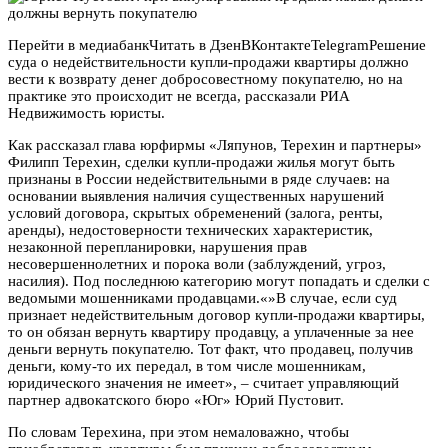
Перейти в медиабанкЧитать в
Дзен
ВКонтакте
TelegramРешение
суда о недействительности купли-продажи квартиры должно
вести к возврату денег добросовестному покупателю, но на
практике это происходит не всегда, рассказали РИА
Недвижимость юристы.
Как рассказал глава юрфирмы «Ляпунов, Терехин и партнеры»
Филипп Терехин, сделки купли-продажи жилья могут быть
признаны в России недействительными в ряде случаев: на
основании выявления наличия существенных нарушений
условий договора, скрытых обременений (залога, ренты,
аренды), недостоверности технических характеристик,
незаконной перепланировки, нарушения прав
несовершеннолетних и порока воли (заблуждений, угроз,
насилия). Под последнюю категорию могут попадать и сделки с
ведомыми мошенниками продавцами.«»В случае, если суд
признает недействительным договор купли-продажи квартиры,
то он обязан вернуть квартиру продавцу, а уплаченные за нее
деньги вернуть покупателю. Тот факт, что продавец, получив
деньги, кому-то их передал, в том числе мошенникам,
юридического значения не имеет», – считает управляющий
партнер адвокатского бюро «Юг» Юрий Пустовит.
По словам Терехина, при этом немаловажно, чтобы