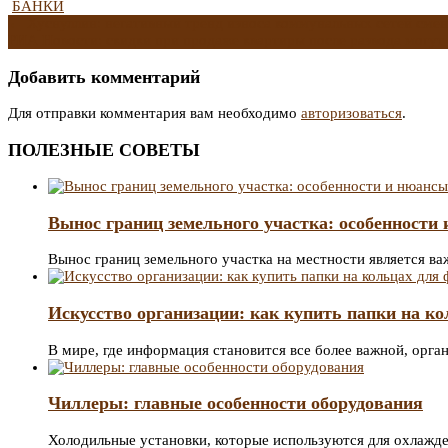
БАНКИ
Навигация
←
Хуснуллин: негативный тренд износа коммунальных сетей смени
РИА Новости: скидки при продаже квартиры после развода могут
по
Добавить комментарий
записям
Для отправки комментария вам необходимо
авторизоваться
.
ПОЛЕЗНЫЕ СОВЕТЫ
Вынос границ земельного участка: особенности
Вынос границ земельного участка на местности является 
Искусство организации: как купить папки на к
В мире, где информация становится все более важной, орг
Чиллеры: главные особенности оборудования
Холодильные установки, которые используются для охлажде