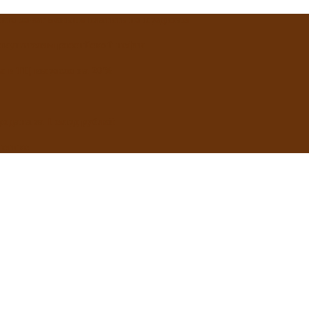
 кто хочет меньше платить по кредитам
окупателям российской нефти
ды в ТЦ выросло на 20%
одана за 1 млрд рублей
истике