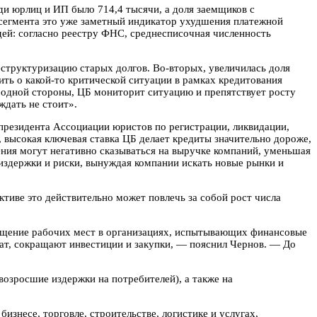
ди юрлиц и ИП было 714,4 тысячи, а доля заемщиков с
 сегмента это уже заметный индикатор ухудшения платежной
ей: согласно реестру ФНС, среднесписочная численность
еструктуризацию старых долгов. Во-вторых, увеличилась доля
рить о какой-то критической ситуации в рамках кредитования
 одной стороны, ЦБ мониторит ситуацию и препятствует росту
ждать не стоит».
-президента Ассоциации юристов по регистрации, ликвидации,
 высокая ключевая ставка ЦБ делает кредиты значительно дороже,
ния могут негативно сказываться на выручке компаний, уменьшая
издержки и риски, вынуждая компании искать новые рынки и
ктиве это действительно может повлечь за собой рост числа
кращение рабочих мест в организациях, испытывающих финансовые
ат, сокращают инвестиции и закупки, — пояснил Чернов. — До
возросшие издержки на потребителей), а также на
изнесе, торговле, строительстве, логистике и услугах,