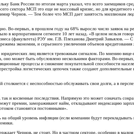
ьку Банк России по итогам марта указал, что всего заемщиков сре
сего сектора МСП это еще не массовый кризис, но для кредитного
димир Чернов. — Тем более что МСП дает занятость миллионам люд
дно. Во-первых, в прошлом году на 68% выросло число заявок на р
было в корпоративном сегменте 10 лет назад. «В целом нельзя гово
знеса (факультета) РЭУ им. Г.В. Плеханова Дмитрий Завьялов. — С
 режима экономии, и серьезного увеличения объемов кредитования 
 у юридических лиц является тревожным сигналом. По мнению вице
, оно может быть обусловлено несколькими факторами. Во-первых,
ляционные процессы и снижение покупательной способности населе
ерестройка логистических цепочек также создают дополнительные 
й столкнется с неспособностью обслуживать свои долги, а в перспе
е, так и косвенные последствия. Напрямую это может означать со
а режут премии, замораживают найм, откладывают индексацию зарпл
отоком становятся постоянными».
ь на общий уровень инфляции (если компании будут перекладывать 
номики.
рждает Чернов, не стоит. Но в частном секторе, особенно в малом б