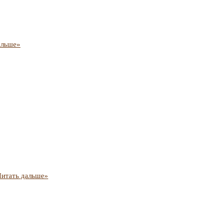
альше»
Читать дальше»