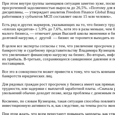
При этом внутри группы заемщиков ситуация заметно хуже, поскол
просроченной задолженностью выросла до 26,5%. «Поэтому для в
дисциплины, — утверждает аналитик Freedom Finance Global Вла
работников у субъектов МСП составляет около 15 млн человек».
Есть ряд и других маркеров, указывающих на то, что бизнесу тру
«плохих кредитов» с 5,9% до 7,6%, хотя это в разы меньше, чем 
малого бизнеса, — отмечает декан Высшей школы экономики и би
долговой нагрузки, с другой — бизнес не торопится выходить из
В целом все эксперты согласны с тем, что увеличение просрочек
банкротству и судебному представительству Владимира Кузнецова
что увеличивает финансовую нагрузку на бизнес. Во-вторых, инф
их прибыль. В-третьих, сохраняющееся санкционное давление и п
поставщиков.
Все это в совокупности может привести к тому, что часть компани
банкротств юридических лиц.
Для рядовых граждан рост просрочек у бизнеса имеет как прямы
трудности, или задержки с выплатой заработной платы. «Сначал
увольнений обычно доходит позже, когда проблемы с денежным п
Косвенно, по словам Кузнецова, такая ситуация способна повлият
инвестиционную активность и, как следствие, на темпы роста эко
При этом ждать, что всем перестанут повышать зарплаты, как утве