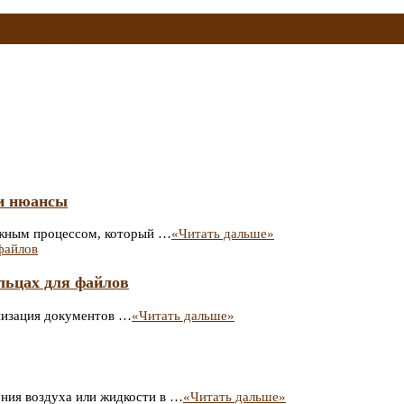
тся за два-три года
 достигать 15-20%
→
 и нюансы
важным процессом, который …
«Читать дальше»
ольцах для файлов
анизация документов …
«Читать дальше»
ния воздуха или жидкости в …
«Читать дальше»