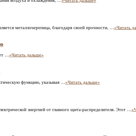
ания воздуха и охлаждения, …
«Читать дальше»
ляется металлочерепица, благодаря своей прочности, …
«Читать д
ью
щет …
«Читать дальше»
?
актическую функцию, указывая …
«Читать дальше»
ектрической энергией от главного щита-распределителя. Этот …
«