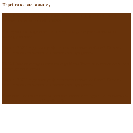
Перейти к содержимому
РИА Новости: Сахалинская область лидирует по росту
спроса на строителей в ИЖС
Сотрудники надеются на премии и даже рассчитывают
выгоду от них
Ждать 2027 года или рефинансироваться сейчас? Советы
тем, кто хочет меньше платить по кредитам
РИА Новости: зарплаты на стройках России в три-шесть раз
ниже других стран
Ждать 2027 года или рефинансироваться сейчас? Советы
тем, кто хочет меньше платить по кредитам
Санкции меняют направление: готовится удар по ключевым
покупателям российской нефти