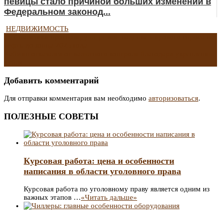
певицы стало причиной больших изменений в
Федеральном законод...
НЕДВИЖИМОСТЬ
Навигация
←
Аналитики прогнозируют резкое падение мирового спроса на
нефть до конца 2025 года
Кабмин отказался от валютного контроля благодаря укреплению
по
рубля
→
записям
Добавить комментарий
Для отправки комментария вам необходимо
авторизоваться
.
ПОЛЕЗНЫЕ СОВЕТЫ
Курсовая работа: цена и особенности
написания в области уголовного права
Курсовая работа по уголовному праву является одним из
важных этапов …
«Читать дальше»