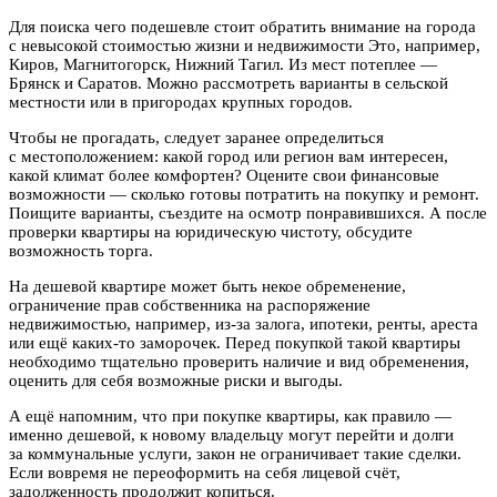
Для поиска чего подешевле стоит обратить внимание на города
с невысокой стоимостью жизни и недвижимости Это, например,
Киров, Магнитогорск, Нижний Тагил. Из мест потеплее —
Брянск и Саратов. Можно рассмотреть варианты в сельской
местности или в пригородах крупных городов.
Чтобы не прогадать, следует заранее определиться
с местоположением: какой город или регион вам интересен,
какой климат более комфортен? Оцените свои финансовые
возможности — сколько готовы потратить на покупку и ремонт.
Поищите варианты, съездите на осмотр понравившихся. А после
проверки квартиры на юридическую чистоту, обсудите
возможность торга.
На дешевой квартире может быть некое обременение,
ограничение прав собственника на распоряжение
недвижимостью, например, из-за залога, ипотеки, ренты, ареста
или ещё каких-то заморочек. Перед покупкой такой квартиры
необходимо тщательно проверить наличие и вид обременения,
оценить для себя возможные риски и выгоды.
А ещё напомним, что при покупке квартиры, как правило —
именно дешевой, к новому владельцу могут перейти и долги
за коммунальные услуги, закон не ограничивает такие сделки.
Если вовремя не переоформить на себя лицевой счёт,
задолженность продолжит копиться.