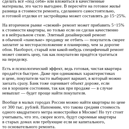
сделать всё «под себя» или вложиться в качественные
материалы, это часто выгоднее. В пересчёте на готовое жильё
разница в стоимости ремонта, сделанного самостоятельно,
и готовой отделки от застройщика может составлять до 15−25%.
На вторичном рынке «свежий» ремонт может прибавить 5−15%
к стоимости квартиры, но только если он сделан качественно
и в нейтральном стиле. Элитный дизайнерский ремонт
в обычной «панельке» продавцу не отбить — покупатель скорее
заплатит за месторасположение и планировку, чем за дорогие
обои. Наоборот, старый или какой-нибудь специфичный ремонт
может снизить цену, так как покупателю придётся тратиться
на переделку.
Есть и психологический эффект, ведь готовая, чистая квартира
продаётся быстрее. Даже при одинаковых характеристиках
и цене, покупатели часто выбирают вариант, в который можно
заехать сразу. Банк тоже оценивает объект дороже, если
он в хорошем состоянии, так как при продаже — в случае
невыплат — будет проще найти покупателя.
Вообще в малых городах России можно найти квартиры по цене
от 300 тыс. рублей. Напомним, что такова средняя стоимость
одного квадратного метра новостройки в Москве! Но тут стоит
учитывать, что это, скорее всего, будут скромные квартиры
в старых домах или требующие если не капитального,
то основательного ремонта.