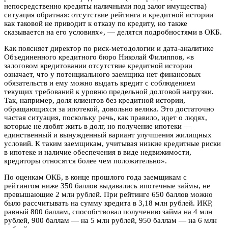
непосредственно кредиты наличными под залог имущества)
ситуация обратная: отсутствие рейтинга и кредитной истории
как таковой не приводит к отказу по кредиту, но также
сказывается на его условиях», — делятся подробностями в ОКБ.
Как поясняет директор по риск-методологии и дата-аналитике
Объединенного кредитного бюро Николай Филиппов, «в
залоговом кредитовании отсутствие кредитной истории
означает, что у потенциального заемщика нет финансовых
обязательств и ему можно выдать кредит с соблюдением
текущих требований к уровню предельной долговой нагрузки.
Так, например, доля клиентов без кредитной истории,
обращающихся за ипотекой, довольно велика. Это достаточно
частая ситуация, поскольку речь, как правило, идет о людях,
которые не любят жить в долг, но получение ипотеки —
единственный и вынужденный вариант улучшения жилищных
условий. К таким заемщикам, учитывая низкие кредитные риски
в ипотеке и наличие обеспечения в виде недвижимости,
кредиторы относятся более чем положительно».
По оценкам ОКБ, в конце прошлого года заемщикам с
рейтингом ниже 350 баллов выдавались ипотечные займы, не
превышающие 2 млн рублей. При рейтинге 650 баллов можно
было рассчитывать на сумму кредита в 3,18 млн рублей. ИКР,
равный 800 баллам, способствовал получению займа на 4 млн
рублей, 900 баллам — на 5 млн рублей, 950 баллам — на 6 млн