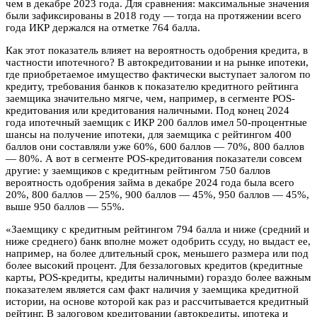
чем в декабре 2023 года. Для сравнения: максимальные значения
были зафиксированы в 2018 году — тогда на протяжении всего
года ИКР держался на отметке 764 балла.
Как этот показатель влияет на вероятность одобрения кредита, в
частности ипотечного? В автокредитовании и на рынке ипотеки,
где приобретаемое имущество фактически выступает залогом по
кредиту, требования банков к показателю кредитного рейтинга
заемщика значительно мягче, чем, например, в сегменте POS-
кредитования или кредитования наличными. Под конец 2024
года ипотечный заемщик с ИКР 200 баллов имел 50-процентные
шансы на получение ипотеки, для заемщика с рейтингом 400
баллов они составляли уже 60%, 600 баллов — 70%, 800 баллов
— 80%. А вот в сегменте POS-кредитования показатели совсем
другие: у заемщиков с кредитным рейтингом 750 баллов
вероятность одобрения займа в декабре 2024 года была всего
20%, 800 баллов — 25%, 900 баллов — 45%, 950 баллов — 45%,
выше 950 баллов — 55%.
«Заемщику с кредитным рейтингом 794 балла и ниже (средний и
ниже среднего) банк вполне может одобрить ссуду, но выдаст ее,
например, на более длительный срок, меньшего размера или под
более высокий процент. Для беззалоговых кредитов (кредитные
карты, POS-кредиты, кредиты наличными) гораздо более важным
показателем является сам факт наличия у заемщика кредитной
истории, на основе которой как раз и рассчитывается кредитный
рейтинг. В залоговом кредитовании (автокредиты, ипотека и