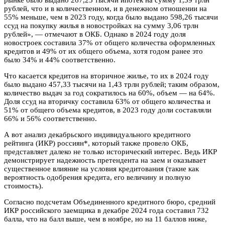
рублей, что и в количественном, и в денежном отношении на
55% меньше, чем в 2023 году, когда было выдано 598,26 тысячи
ссуд на покупку жилья в новостройках на сумму 3,06 трлн
рублей», — отмечают в ОКБ. Однако в 2024 году доля
новостроек составила 37% от общего количества оформленных
кредитов и 49% от их общего объема, хотя годом ранее это
было 34% и 44% соответственно.
Что касается кредитов на вторичное жилье, то их в 2024 году
было выдано 457,33 тысячи на 1,43 трлн рублей; таким образом,
количество выдач за год сократилось на 60%, объем — на 64%.
Доля ссуд на вторичку составила 63% от общего количества и
51% от общего объема кредитов, в 2023 году доли составляли
66% и 56% соответственно.
А вот анализ декабрьского индивидуального кредитного
рейтинга (ИКР) россиян*, который также провело ОКБ,
представляет далеко не только исторический интерес. Ведь ИКР
демонстрирует надежность претендента на заем и оказывает
существенное влияние на условия кредитования (такие как
вероятность одобрения кредита, его величину и полную
стоимость).
Согласно подсчетам Объединенного кредитного бюро, средний
ИКР российского заемщика в декабре 2024 года составил 732
балла, что на балл выше, чем в ноябре, но на 11 баллов ниже,