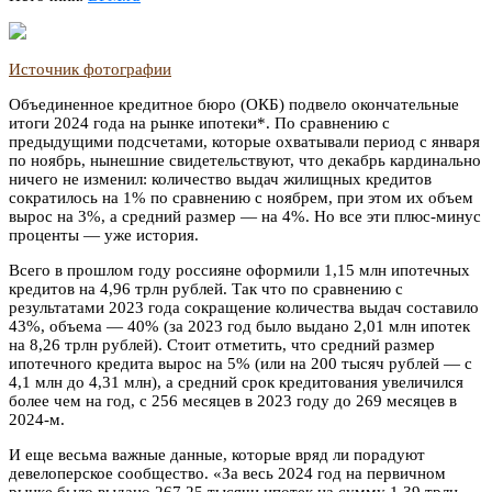
Источник фотографии
Объединенное кредитное бюро (ОКБ) подвело окончательные
итоги 2024 года на рынке ипотеки*. По сравнению с
предыдущими подсчетами, которые охватывали период с января
по ноябрь, нынешние свидетельствуют, что декабрь кардинально
ничего не изменил: количество выдач жилищных кредитов
сократилось на 1% по сравнению с ноябрем, при этом их объем
вырос на 3%, а средний размер — на 4%. Но все эти плюс-минус
проценты — уже история.
Всего в прошлом году россияне оформили 1,15 млн ипотечных
кредитов на 4,96 трлн рублей. Так что по сравнению с
результатами 2023 года сокращение количества выдач составило
43%, объема — 40% (за 2023 год было выдано 2,01 млн ипотек
на 8,26 трлн рублей). Стоит отметить, что средний размер
ипотечного кредита вырос на 5% (или на 200 тысяч рублей — с
4,1 млн до 4,31 млн), а средний срок кредитования увеличился
более чем на год, с 256 месяцев в 2023 году до 269 месяцев в
2024-м.
И еще весьма важные данные, которые вряд ли порадуют
девелоперское сообщество. «За весь 2024 год на первичном
рынке было выдано 267,25 тысячи ипотек на сумму 1,39 трлн