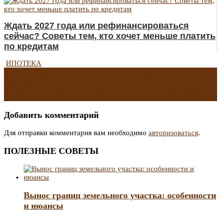
Ждать 2027 года или рефинансироваться
сейчас? Советы тем, кто хочет меньше платить
по кредитам
ИПОТЕКА
Навигация
←
Аренда жилья в мегаполисах активизировалась после
новогоднего затишья
Названы самые популярные города для раннего бронирования
по
жилья на лето в России
→
записям
Добавить комментарий
Для отправки комментария вам необходимо
авторизоваться
.
ПОЛЕЗНЫЕ СОВЕТЫ
Вынос границ земельного участка: особенности
и нюансы