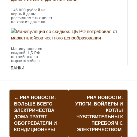
145 000 рублей на
черный день:
россиянам этих денег
не хватит даже на
месяц
Манипуляция со
скидкой: ЦБ РФ
потребовал от
маркетплейсов
честного
БАНКИ
ценообразования
Навигация
←
РИА НОВОСТИ:
РИА НОВОСТИ:
по
БОЛЬШЕ ВСЕГО
УТЮГИ, БОЙЛЕРЫ И
ЭЛЕКТРИЧЕСТВА
КОТЛЫ
записям
ДОМА ТРАТЯТ
ЧУВСТВИТЕЛЬНЫ К
ОБОГРЕВАТЕЛИ И
ПЕРЕБОЯМ С
КОНДИЦИОНЕРЫ
ЭЛЕКТРИЧЕСТВОМ
→