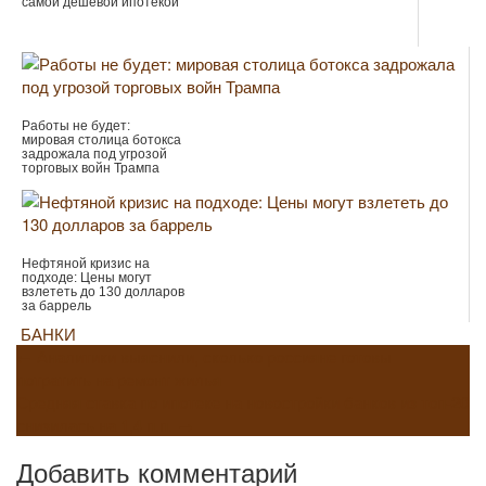
самой дешевой ипотекой
Работы не будет:
мировая столица ботокса
задрожала под угрозой
торговых войн Трампа
Нефтяной кризис на
подходе: Цены могут
взлететь до 130 долларов
за баррель
БАНКИ
Навигация
←
Аналитики выяснили, сколько россияне готовы
потратить на ремонт жилья
по
Средняя ставка по ипотеке на новостройки банков из топ-20
снизилась на 1,4 п.п.
→
записям
Добавить комментарий