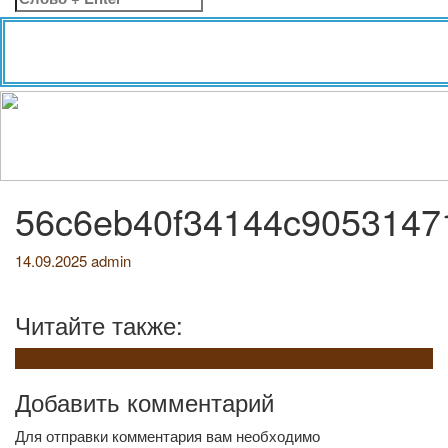
56c6eb40f34144c9053147
14.09.2025
admin
Читайте также:
Навигация
←
В России 11 млн бедных: это много или мало
по
Добавить комментарий
записям
Для отправки комментария вам необходимо