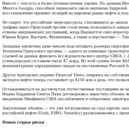
Вместе с тем есть и более оптимистичные оценки. По данным Bl
Minerva Georgia, способное перевозить около миллиона баррелей
восстановлению прежних позиций на мировом рынке нефти и газа
Не секрет, что российские энергоресурсы, считавшиеся до начала
трафика через Ормузский пролив стали вновь пользоваться завид
отмены американских рестрикций, когда Вашингтон снял моратори
Южная Корея, Вьетнам, Филиппины, а также в перспективе — Таи
Западные аналитики даже начали подсчитывать размеры сверхпри
Тегераном Ормузского пролива — одного из ключевых транспортн
ссылкой на данные финского исследовательского центра CREA, с 
углеводородов составили около $7 млрд. Из этой суммы более $6
конъюнктурным упразднением скидок на поставляемые Россией б
Другое британское издание Financial Times, опираясь на собств
экспорта нефти теперь составляют до $150 млн в день, что позво
Останавливаться на достигнутом отечественные поставщики не на
Индии Хардипом Сингха Пури договорились нарастить объемы экс
введенным Минфином США послаблением и оперативно законтракт
Закупленные объемы — это уже погруженные на суда партии, нах
российской нефти (Urals, ESPO, Varandey) реализовывались с преми
Новые старые риски