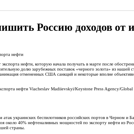
ишить Россию доходов от и
порта нефти
т экспорта нефти, которую начала получать в марте после обостре
чительную долю зарубежных поставок «черного золота» из нашей 
реанимация отмененных США санкций и некоторые вполне объектив
Viacheslav Madiievskyi/Keystone Press Agency/Global
м атак украинских беспилотников российских портов в Черном и Ба
троя около 40% нефтеналивных мощностей по экспорту нефти из Рос
ашей страны.