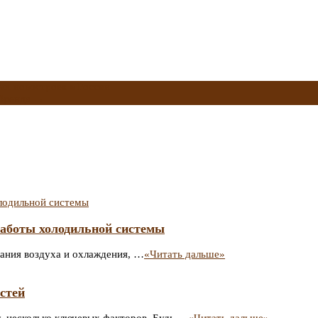
ых новостроек в России
 бренда
→
работы холодильной системы
ания воздуха и охлаждения, …
«Читать дальше»
стей