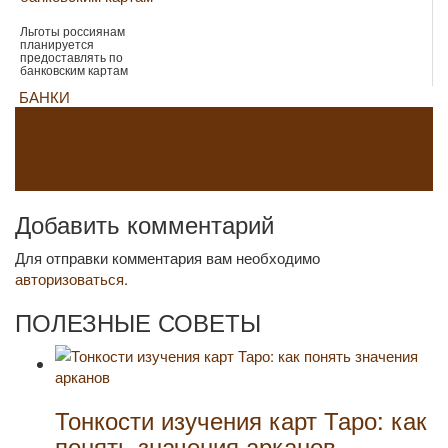
Льготы россиянам
планируется
предоставлять по
банковским картам
БАНКИ
Навигация
←
Экономист Дроздов: нужно пользоваться дешевеющим
долларом
по
Срок строительства частного дома по льготной ипотеке
увеличен до двух лет
→
записям
Добавить комментарий
Для отправки комментария вам необходимо
авторизоваться
.
ПОЛЕЗНЫЕ СОВЕТЫ
Тонкости изучения карт Таро: как
понять значения арканов