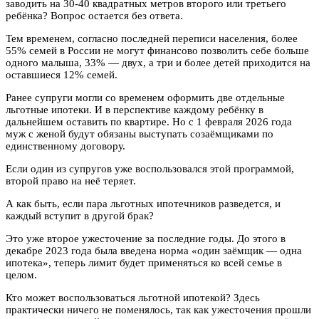
заводить на 30-40 квадратных метров второго или третьего
ребёнка? Вопрос остается без ответа.
Тем временем, согласно последней переписи населения, более
55% семей в России не могут финансово позволить себе больше
одного малыша, 33% — двух, а три и более детей приходится на
оставшиеся 12% семей.
Ранее супруги могли со временем оформить две отдельные
льготные ипотеки. И в перспективе каждому ребёнку в
дальнейшем оставить по квартире. Но с 1 февраля 2026 года
муж с женой будут обязаны выступать созаёмщиками по
единственному договору.
Если один из супругов уже воспользовался этой программой,
второй право на неё теряет.
А как быть, если пара льготных ипотечников разведется, и
каждый вступит в другой брак?
Это уже второе ужесточение за последние годы. До этого в
декабре 2023 года была введена норма «один заёмщик — одна
ипотека», теперь лимит будет применяться ко всей семье в
целом.
Кто может воспользоваться льготной ипотекой? Здесь
практически ничего не поменялось, так как ужесточения прошли