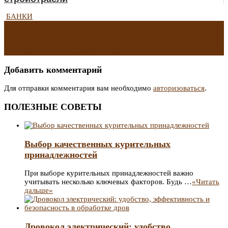
БАНКИ
Навигация
←
РИА Новости выбрало топ-5 ожидаемых событий рынка
недвижимости в 2026 году
РИА Новости: низкая доля рыночной ипотеки стала
по
антирекордом года на рынке жилья
→
записям
Добавить комментарий
Для отправки комментария вам необходимо
авторизоваться
.
ПОЛЕЗНЫЕ СОВЕТЫ
Выбор качественных курительных
принадлежностей
При выборе курительных принадлежностей важно
учитывать несколько ключевых факторов. Будь …
«Читать
дальше»
Дровокол электрический: удобство,