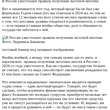
В России ужесточают правила получения льготной ипотеки
Вот и заканчивается этот год, который вроде бы не был уже
формально Годом семьи (его мы отмечали в 2024-м), но тем не
менее все 12 месяцев изо всех утюгов неслись правильные слова
о том, что россияне должны плодиться и размножаться, а семья
— есть первая и главная ячейка общества, долг и обязанность
государства заботится о ней.
Фото: Людимила Баканова
тестовый баннер под заглавное изображение
Ячейка ячейкой, а между тем семьям нужно где-то жить, и
параллельно правила получения льготных ипотек в России с
2026-го года ужесточатся. Как ни странно, государство больше
не считает, что эта мера способствует увеличению рождаемости.
О чем было сказано на Совете Федерации.
Что изменится кардинально: окончательно вводится принцип
«одна семья — один льготный кредит». Говорят, это будет
сделано, чтобы исключить финансовые манипуляции, но по
факту большинство молодых супругов, приобретя несколько лет
назад льготную ипотечную однушку (на что хватило средств),
уже не смогут расшириться на тех же условиях. И, видимо, им
так и придется доживать в ней — но будут ли они в таком случае