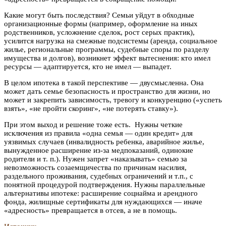
Какие могут быть последствия? Семьи уйдут в обходные
организационные формы (например, оформление на иных
родственников, усложнение сделок, рост серых практик),
усилится нагрузка на смежные подсистемы (аренда, социальное
жилье, региональные программы, судебные споры по разделу
имущества и долгов), возникнет эффект вытеснения: кто имел
ресурсы — адаптируется, кто не имел — выпадет.
В целом ипотека в такой перспективе — двусмысленна. Она
может дать семье безопасность и пространство для жизни, но
может и закрепить зависимость, тревогу и конкуренцию («успеть
взять», «не пройти скоринг», «не потерять ставку»).
При этом выход и решение тоже есть. ​ Нужны четкие
исключения из правила «одна семья — один кредит» для
уязвимых случаев (инвалидность ребенка, аварийное жилье,
вынужденное расширение из-за медпоказаний, одинокие
родители и т. п.). Нужен запрет «наказывать» семью за
невозможность созаемщичества по причинам насилия,
раздельного проживания, судебных ограничений и т.п., с
понятной процедурой подтверждения. Нужны параллельные
альтернативы ипотеке: расширение соцнайма и арендного
фонда, жилищные сертификаты для нуждающихся — иначе
«адресность» превращается в отсев, а не в помощь.