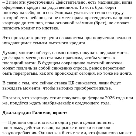
– Зачем эти ужесточения? Действительно, есть махинации, когда
оформляют кредит на родственников. То есть брат берет
ипотеку на себя, но в созаёмщиках указывает свою сестру, у
которой есть ребёнок, та не имеет права претендовать на долю в
квартире до тех пор, пока основной заёмщик (брат), не сможет
погасить кредит по ипотеке.
Это приводит к росту цен и сложностям при получении реально
нуждающимся семьям льготного кредита.
Думаю, многие побегут, сломя голову, покупать недвижимость
до февраля месяца по старым правилам, чтобы успеть в
последний вагон. В будущем сокращение льготной ипотеки
может повлечь за собой снижению спроса, рынок перестанет
быть перегретым, как это происходит сегодня, но тоже не долго.
В связи с тем, что сейчас ставка ЦБ снижается, люди будут
выжидать момента, чтобы выгодно приобрести жилье.
Полагаю, что квартиру стоит покупать до февраля 2026 года или
же, придётся ждать ноября-декабря следующего года.
Джалалутдин Галимов, юрист:
— Принцип одна ипотека в одни руки в целом понятен,
поскольку, действительно, на рынке ипотеки возникли
злоупотребления. Однако как быть с теми, кто финансово может