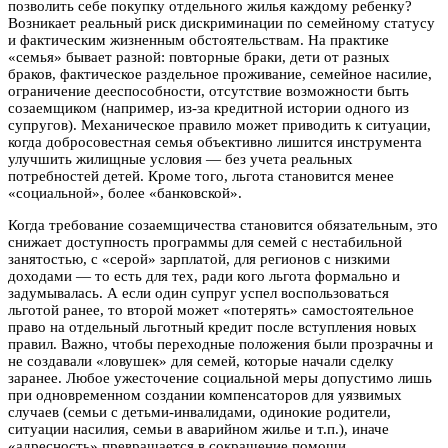
позволить себе покупку отдельного жилья каждому ребенку? ​
Возникает реальный риск дискриминации по семейному статусу
и фактическим жизненным обстоятельствам. На практике
«семья» бывает разной: повторные браки, дети от разных
браков, фактическое раздельное проживание, семейное насилие,
ограничение дееспособности, отсутствие возможности быть
созаемщиком (например, из-за кредитной истории одного из
супругов). Механическое правило может приводить к ситуации,
когда добросовестная семья объективно лишится инструмента
улучшить жилищные условия — без учета реальных
потребностей детей. Кроме того, льгота становится менее
«социальной», более «банковской».
Когда требование созаемщичества становится обязательным, это
снижает доступность программы для семей с нестабильной
занятостью, с «серой» зарплатой, для регионов с низкими
доходами — то есть для тех, ради кого льгота формально и
задумывалась. А если один супруг успел воспользоваться
льготой ранее, то второй может «потерять» самостоятельное
право на отдельный льготный кредит после вступления новых
правил. Важно, чтобы переходные положения были прозрачны и
не создавали «ловушек» для семей, которые начали сделку
заранее. Любое ужесточение социальной меры допустимо лишь
при одновременном создании компенсаторов для уязвимых
случаев (семьи с детьми-инвалидами, одинокие родители,
ситуации насилия, семьи в аварийном жилье и т.п.), иначе
«адресность» превращается в сокращение помощи.