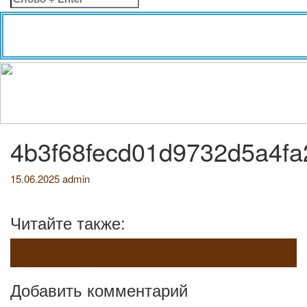
4b3f68fecd01d9732d5a4f
15.06.2025
admin
Читайте также:
Навигация
←
Названы мегаполисы и регионы с высокими рисками
продаж новостроек
по
Добавить комментарий
записям