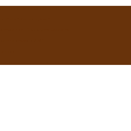
огноз по ценам до конца года
ых строительных примет
йствия с ФНС в августе меняются
 на строителей в ИЖС
 от них
 кто хочет меньше платить по кредитам