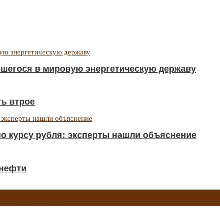
вшегося в мировую энергетическую державу
ть втрое
о курсу рубля: эксперты нашли объяснение
 нефти
 подорожала аренда
→