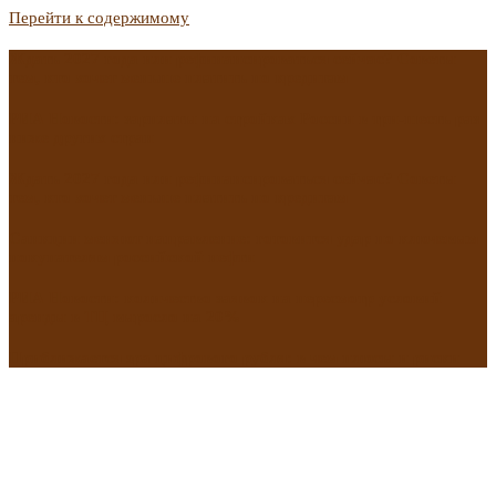
Перейти к содержимому
Ждать 2027 года или рефинансироваться сейчас? Советы
тем, кто хочет меньше платить по кредитам
РИА Новости: зарплаты на стройках России в три-шесть раз
ниже других стран
Ждать 2027 года или рефинансироваться сейчас? Советы
тем, кто хочет меньше платить по кредитам
Санкции меняют направление: готовится удар по ключевым
покупателям российской нефти
РИА Новости: количество заявок на пересмотр условий
аренды в ТЦ выросло на 20%
Приближается эра цифрового рубля: в чем плюсы и риски