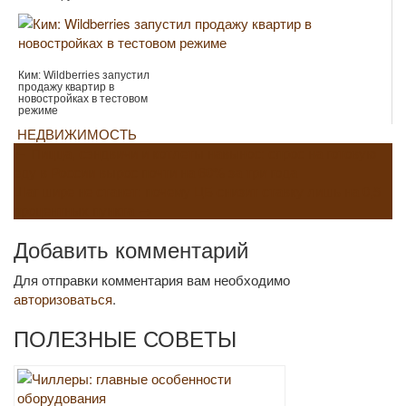
Ким: Wildberries запустил
продажу квартир в
новостройках в тестовом
режиме
НЕДВИЖИМОСТЬ
Навигация
←
Пицца, сэндвичи и котлеты навынос: спрос на готовую
еду в России вырос почти на 60% за три года
по
Шаг шире не станет: почему ЦБ снизит ставку лишь на 0,5
процентных пункта
→
записям
Добавить комментарий
Для отправки комментария вам необходимо
авторизоваться
.
ПОЛЕЗНЫЕ СОВЕТЫ