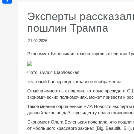
e
p
i
l
О
g
Эксперты рассказал
p
b
a
т
r
пошлин Трампа
e
s
п
a
r
s
р
m
21.02.2026
n
а
Экономист Беленькая: отмена торговых пошлин Тр
i
в
k
и
Фото: Лилия Шарловская
i
т
тестовый баннер под заглавное изображение
ь
Отмена импортных пошлин, которые президент СШ
экономических полномочиях, может привести к р
Такое мнение опрошенные РИА Новости эксперты в
данный закон не даёт президенту права единоличн
Экономист Ольга Беленькая пояснила, что пошли
от «большого красивого закона» (Big, Beautiful Bi