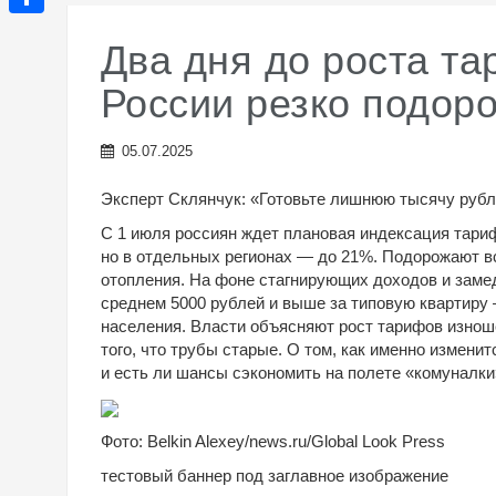
e
p
i
l
О
g
Два дня до роста та
p
b
a
т
r
России резко подор
e
s
п
a
r
s
р
m
05.07.2025
n
а
Эксперт Склянчук: «Готовьте лишнюю тысячу рубл
i
в
С 1 июля россиян ждет плановая индексация тари
k
и
но в отдельных регионах — до 21%. Подорожают в
i
т
отопления. На фоне стагнирующих доходов и зам
среднем 5000 рублей и выше за типовую квартиру
ь
населения. Власти объясняют рост тарифов изнош
того, что трубы старые. О том, как именно измени
и есть ли шансы сэкономить на полете «комуналк
Фото: Belkin Alexey/news.ru/Global Look Press
тестовый баннер под заглавное изображение