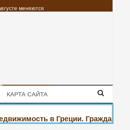
августе меняются
 ИЖС
 платить по кредитам
 платить по кредитам
КАРТА САЙТА
ижимость в Греции. Гражданство Гр