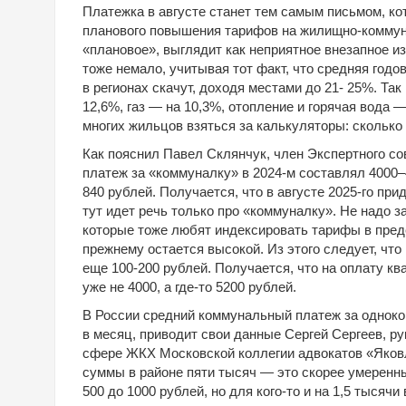
Платежка в августе станет тем самым письмом, ко
планового повышения тарифов на жилищно-коммуна
«плановое», выглядит как неприятное внезапное и
тоже немало, учитывая тот факт, что средняя годо
в регионах скачут, доходя местами до 21- 25%. Та
12,6%, газ — на 10,3%, отопление и горячая вода 
многих жильцов взяться за калькуляторы: сколько
Как пояснил Павел Склянчук, член Экспертного со
платеж за «коммуналку» в 2024-м составлял 4000–
840 рублей. Получается, что в августе 2025-го при
тут идет речь только про «коммуналку». Не надо 
которые тоже любят индексировать тарифы в пред
прежнему остается высокой. Из этого следует, чт
еще 100-200 рублей. Получается, что на оплату к
уже не 4000, а где-то 5200 рублей.
В России средний коммунальный платеж за одноко
в месяц, приводит свои данные Сергей Сергеев, р
сфере ЖКХ Московской коллегии адвокатов «Яковл
суммы в районе пяти тысяч — это скорее умеренны
500 до 1000 рублей, но для кого-то и на 1,5 тысячи