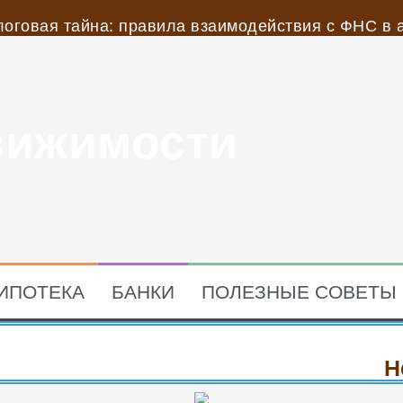
оговая тайна: правила взаимодействия с ФНС в 
ласть лидирует по росту спроса на строителей в
ии и даже рассчитывают выгоду от них
вижимости
сироваться сейчас? Советы тем, кто хочет меньше
ойках России в три-шесть раз ниже других стран
сироваться сейчас? Советы тем, кто хочет меньше
ИПОТЕКА
БАНКИ
ПОЛЕЗНЫЕ СОВЕТЫ
Недв