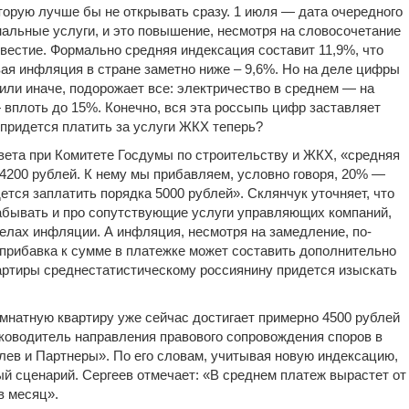
торую лучше бы не открывать сразу. 1 июля — дата очередного
льные услуги, и это повышение, несмотря на словосочетание
звестие. Формально средняя индексация составит 11,9%, что
вая инфляция в стране заметно ниже – 9,6%. Но на деле цифры
к или иначе, подорожает все: электричество в среднем — на
— вплоть до 15%. Конечно, вся эта россыпь цифр заставляет
 придется платить за услуги ЖКХ теперь?
вета при Комитете Госдумы по строительству и ЖКХ, «средняя
4200 рублей. К нему мы прибавляем, условно говоря, 20% —
дется заплатить порядка 5000 рублей». Склянчук уточняет, что
забывать и про сопутствующие услуги управляющих компаний,
елах инфляции. А инфляция, несмотря на замедление, по-
о прибавка к сумме в платежке может составить дополнительно
вартиры среднестатистическому россиянину придется изыскать
мнатную квартиру уже сейчас достигает примерно 4500 рублей
уководитель направления правового сопровождения споров в
ев и Партнеры». По его словам, учитывая новую индексацию,
й сценарий. Сергеев отмечает: «В среднем платеж вырастет от
 в месяц».