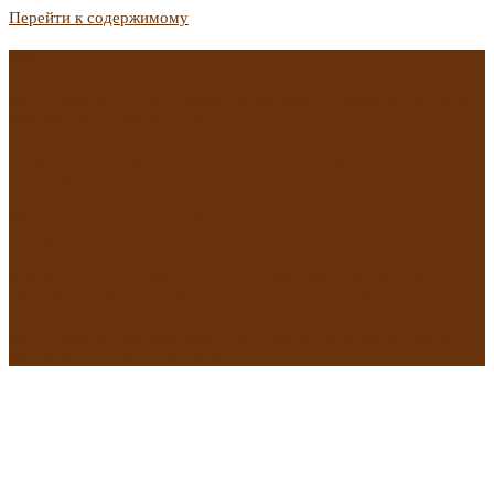
Перейти к содержимому
Приближается эра цифрового рубля: в чем плюсы и риски
РИА Новости: самая дорогая квартира на вторичке Москвы
продана за 1 млрд рублей
«Один на сто здоровых?»: Мишустин удивился якутской
статистике
РИА Новости: новостройки за июль сильнее всего
подорожали в Сочи
Наценка ушла в минус: почему социальные продукты в
торговых сетях продаются ниже себестоимости
РИА Новости: распроданность новостроек Москвы растет
почти во всех классах жилья