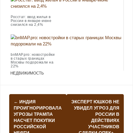
Росстат: ввод жилья в
России в январе-июне
снизился на 2,4%
bnMAP.pro: новостройки
в старых границах
Москвы подорожали на
22%
НЕДВИЖИМОСТЬ
Навигация
←
ИНДИЯ
ЭКСПЕРТ ЮШКОВ НЕ
по
ПРОИГНОРИРОВАЛА
УВИДЕЛ УГРОЗ ДЛЯ
УГРОЗЫ ТРАМПА
РОССИИ В
записям
НАСЧЕТ ПОКУПКИ
ДЕЙСТВИЯХ
РОССИЙСКОЙ
УЧАСТНИКОВ
НЕФТИ
СДЕЛКИ ОПЕК+
→