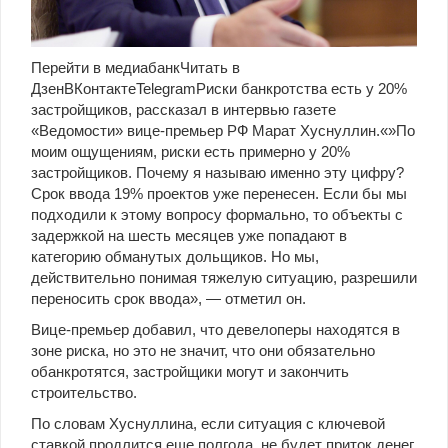
Перейти в медиабанкЧитать в
Дзен
ВКонтакте
TelegramРиски банкротства есть у 20%
застройщиков, рассказал в интервью газете
«Ведомости» вице-премьер РФ Марат Хуснуллин.«»По
моим ощущениям, риски есть примерно у 20%
застройщиков. Почему я называю именно эту цифру?
Срок ввода 19% проектов уже перенесен. Если бы мы
подходили к этому вопросу формально, то объекты с
задержкой на шесть месяцев уже попадают в
категорию обманутых дольщиков. Но мы,
действительно понимая тяжелую ситуацию, разрешили
переносить срок ввода», — отметил он.
Вице-премьер добавил, что девелоперы находятся в
зоне риска, но это не значит, что они обязательно
обанкротятся, застройщики могут и закончить
строительство.
По словам Хуснуллина, если ситуация с ключевой
ставкой продлится еще полгода, не будет приток денег