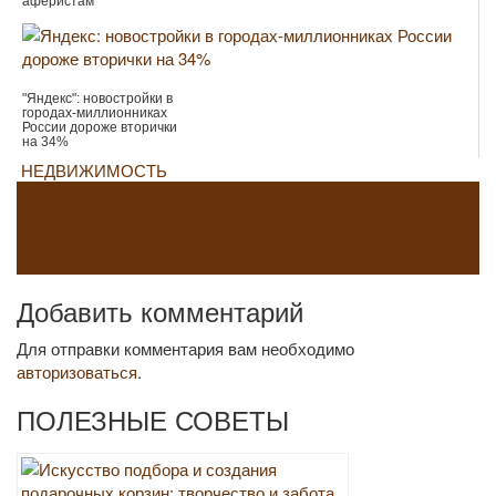
аферистам
"Яндекс": новостройки в
городах-миллионниках
России дороже вторички
на 34%
НЕДВИЖИМОСТЬ
Навигация
←
Российскую экономику ждет дополнительный шок:
названы факторы риска
по
«Дом.РФ» отметил отставание роста цен на новостройки в
России от инфляции
→
записям
Добавить комментарий
Для отправки комментария вам необходимо
авторизоваться
.
ПОЛЕЗНЫЕ СОВЕТЫ