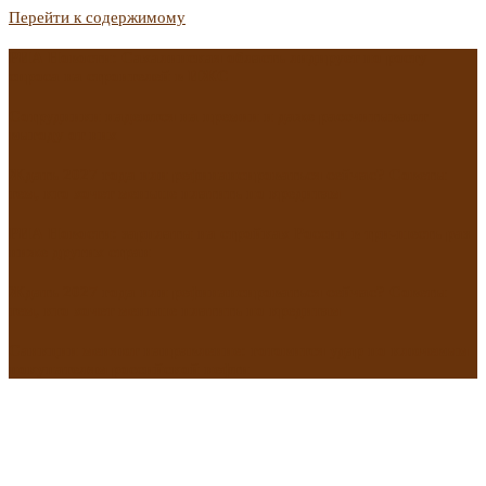
Перейти к содержимому
РИА Новости: Сахалинская область лидирует по росту
спроса на строителей в ИЖС
Сотрудники надеются на премии и даже рассчитывают
выгоду от них
Ждать 2027 года или рефинансироваться сейчас? Советы
тем, кто хочет меньше платить по кредитам
РИА Новости: зарплаты на стройках России в три-шесть раз
ниже других стран
Ждать 2027 года или рефинансироваться сейчас? Советы
тем, кто хочет меньше платить по кредитам
Санкции меняют направление: готовится удар по ключевым
покупателям российской нефти