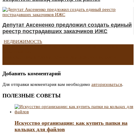
Депутат Аксененко предложил создать единый
реестр пострадавших заказчиков ИЖС
НЕДВИЖИМОСТЬ
Навигация
←
Активы британской Raven Russia выставили на торги в
четвертый раз
День сварщика в России: почему они лидируют по росту
по
зарплат
→
записям
Добавить комментарий
Для отправки комментария вам необходимо
авторизоваться
.
ПОЛЕЗНЫЕ СОВЕТЫ
Искусство организации: как купить папки на
кольцах для файлов