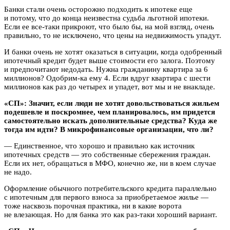
Банки стали очень осторожно подходить к ипотеке еще
и потому, что до конца неизвестна судьба льготной ипотеки.
Если ее все-таки прикроют, что было бы, на мой взгляд, очень
правильно, то не исключено, что цены на недвижимость упадут.
И банки очень не хотят оказаться в ситуации, когда одобренный
ипотечный кредит будет выше стоимости его залога. Поэтому
и предпочитают недодать. Нужна гражданину квартира за 6
миллионов? Одобрим-ка ему 4. Если вдруг квартира с шести
миллионов как раз до четырех и упадет, вот мы и не внакладе.
«СП»: Значит, если люди не хотят довольствоваться жильем
подешевле и поскромнее, чем планировалось, им придется
самостоятельно искать дополнительные средства? Куда же
тогда им идти? В микрофинансовые организации, что ли?
— Единственное, что хорошо и правильно как источник
ипотечных средств — это собственные сбережения граждан.
Если их нет, обращаться в МФО, конечно же, ни в коем случае
не надо.
Оформление обычного потребительского кредита параллельно
с ипотечным для первого взноса за приобретаемое жилье —
тоже насквозь порочная практика, ни в какие ворота
не влезающая. Но для банка это как раз-таки хороший вариант.