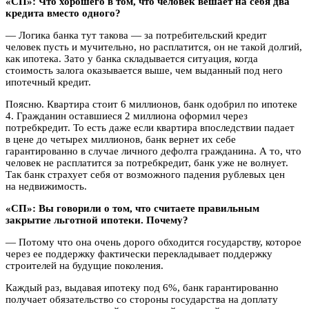
«СП»: Что хорошего в том, что человек вешает на себя два
кредита вместо одного?
— Логика банка тут такова — за потребительский кредит
человек пусть и мучительно, но расплатится, он не такой долгий,
как ипотека. Зато у банка складывается ситуация, когда
стоимость залога оказывается выше, чем выданный под него
ипотечный кредит.
Поясню. Квартира стоит 6 миллионов, банк одобрил по ипотеке
4. Гражданин оставшиеся 2 миллиона оформил через
потребкредит. То есть даже если квартира впоследствии падает
в цене до четырех миллионов, банк вернет их себе
гарантированно в случае личного дефолта гражданина. А то, что
человек не расплатится за потребкредит, банк уже не волнует.
Так банк страхует себя от возможного падения рублевых цен
на недвижимость.
«СП»: Вы говорили о том, что считаете правильным
закрытие льготной ипотеки. Почему?
— Потому что она очень дорого обходится государству, которое
через ее поддержку фактически перекладывает поддержку
строителей на будущие поколения.
Каждый раз, выдавая ипотеку под 6%, банк гарантированно
получает обязательство со стороны государства на доплату