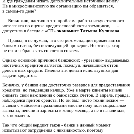
И где гражданам искать дополнительные источники денег?
Не в микрофинансовую же организацию им обращаться,
в самом-то деле?
— Возможно, частично это проблема работы искусственного
интеллекта по оценке кредитоспособности заемщиков, — ­
допустила в беседе с «СП»
экономист Татьяна Куликова
.
— Правда, я не думаю, что его рекомендации применяются
банками слепо, без последующей проверки. Но этот фактор
не стоит сбрасывать со счетов совсем.
Однако основной причиной банковских «урезаний» выдаваемых
ипотечных кредитов является, пожалуй, начавшийся отток
депозитных средств. Именно эти деньги используются для
выдачи кредитов.
Конечно, у банков еще достаточно резервов для предоставления
кредитов, но тенденция налицо. Уже в марте клиенты начали
снимать свои накопления с банковских счетов. В апреле, правда,
наблюдался приток средств. Но он был чисто техническим —
в связи с майскими праздниками многие получили социальные
выплаты, пенсии и зарплаты в конце месяца, а не в начале мая,
как положено.
Так что общий вердикт таков ­- банки в данный момент
испытывают затруднения с ликвидностью, поэтому