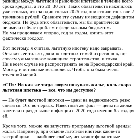
разницы между льготной и рыночной ипотекой в течение всего
срока кредита, а это 20−30 лет. Таких обязательств накопилось
уже столько, что за один только 2025 год они стоили госказне 2
триллиона рублей. Сравните эту сумму имеющимся дефицитом
бюджета. Не будь этих обязательств, мы бы практически
не имели сейчас проблем с федеральным бюджетом.
Но мы продолжаем упорно, год за годом, копить этот
фактически госдолг.
Вот поэтому, я считаю, льготную ипотеку надо закрывать.
Оставить ее только для многодетных семей из регионов, где
совсем уж маленькое жилищное строительство, и точка.
Ни в коем случае не распространять ее на Краснодарский край,
Москву и остальные мегаполисы. Чтобы она была очень
точечной мерой.
«СП»: Но как же тогда людям покупать жилье, коль скоро
льготная ипотека — все, что им доступно?
— Не будет льготной ипотеки — цены на недвижимость резко
снизятся. Это во-первых. Известный же факт — цены на жилье
взлетели гораздо выше инфляции с 2020 года именно благодаря
ей.
Кроме того, можно же запустить программу льготной аренды
жилья. Например, при отмене льготной ипотеки какие-то
застройщики — наиболее слабые, испытают финансовые