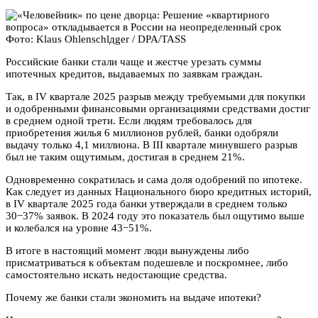
Фото: Klaus Ohlenschlдger / DPA/TASS
Российские банки стали чаще и жестче урезать суммы
ипотечных кредитов, выдаваемых по заявкам граждан.
Так, в IV квартале 2025 разрыв между требуемыми для покупки
и одобренными финансовыми организациями средствами достиг
в среднем одной трети. Если людям требовалось для
приобретения жилья 6 миллионов рублей, банки одобряли
выдачу только 4,1 миллиона. В III квартале минувшего разрыв
был не таким ощутимым, достигая в среднем 21%.
Одновременно сократилась и сама доля одобрений по ипотеке.
Как следует из данных Национального бюро кредитных историй,
в IV квартале 2025 года банки утверждали в среднем только
30−37% заявок. В 2024 году это показатель был ощутимо выше
и колебался на уровне 43−51%.
В итоге в настоящий момент люди вынуждены либо
присматриваться к объектам подешевле и поскромнее, либо
самостоятельно искать недостающие средства.
Почему же банки стали экономить на выдаче ипотеки?