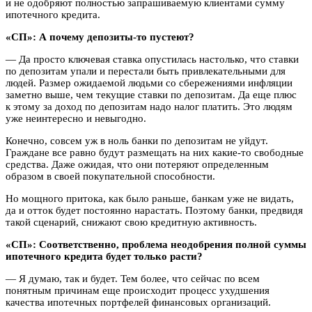
и не одобряют полностью запрашиваемую клиентами сумму
ипотечного кредита.
«СП»: А почему депозиты-то пустеют?
— Да просто ключевая ставка опустилась настолько, что ставки
по депозитам упали и перестали быть привлекательными для
людей. Размер ожидаемой людьми со сбережениями инфляции
заметно выше, чем текущие ставки по депозитам. Да еще плюс
к этому за доход по депозитам надо налог платить. Это людям
уже неинтересно и невыгодно.
Конечно, совсем уж в ноль банки по депозитам не уйдут.
Граждане все равно будут размещать на них какие-то свободные
средства. Даже ожидая, что они потеряют определенным
образом в своей покупательной способности.
Но мощного притока, как было раньше, банкам уже не видать,
да и отток будет постоянно нарастать. Поэтому банки, предвидя
такой сценарий, снижают свою кредитную активность.
«СП»: Соответственно, проблема неодобрения полной суммы
ипотечного кредита будет только расти?
— Я думаю, так и будет. Тем более, что сейчас по всем
понятным причинам еще происходит процесс ухудшения
качества ипотечных портфелей финансовых организаций.