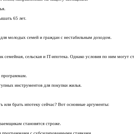
ья.
ышать 65 лет.
 для молодых семей и граждан с нестабильным доходом.
к семейная, сельская и IT-ипотека. Однако условия по ним могут с
м программам.
ступных инструментов для покупки жилья.
ь или брать ипотеку сейчас? Вот основные аргументы:
 заемщикам становятся строже.
я программами с субсидированными ставками.