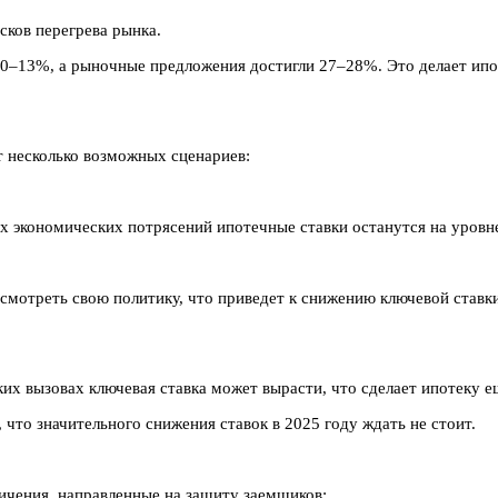
сков перегрева рынка.
10–13%, а рыночные предложения достигли 27–28%. Это делает ипо
т несколько возможных сценариев:
х экономических потрясений ипотечные ставки останутся на уровне
смотреть свою политику, что приведет к снижению ключевой ставки
х вызовах ключевая ставка может вырасти, что сделает ипотеку е
 что значительного снижения ставок в 2025 году ждать не стоит.
ничения, направленные на защиту заемщиков: