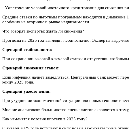
· Ужесточение условий ипотечного кредитования для снижения ри
Средние ставки по льготным программам находятся в диапазоне 
особенно на вторичном рынке недвижимости.
Что говорят эксперты: ждать ли снижения?
Прогнозы на 2025 год выглядят неоднозначно. Эксперты выделяю
Сценарий стабильности:
При сохранении высокой ключевой ставки и отсутствии глобальны
Сценарий снижения ставок:
Если инфляция начнет замедляться, Центральный банк может пере
концу 2025 года.
Сценарий ужесточения:
При ухудшении экономической ситуации или новых геополитически
Мнение аналитиков: большинство специалистов склоняется к тому,
Как изменятся условия ипотеки в 2025 году?
С января 2025 года вступают в силу новые законодательные огра