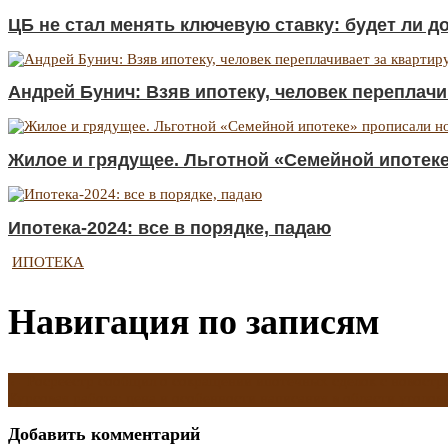
ЦБ не стал менять ключевую ставку: будет ли д
Андрей Бунич: Взяв ипотеку, человек переплачив
Жилое и грядущее. Льготной «Семейной ипотек
Ипотека-2024: все в порядке, падаю
ИПОТЕКА
Навигация по записям
←
Росреестр сообщил о сокращении ипотечных сделок с новост
Курсовая работа: цена и особенности написания в области уголов
Добавить комментарий