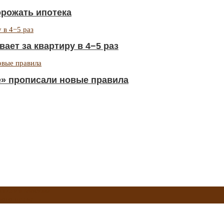
орожать ипотека
ает за квартиру в 4−5 раз
е» прописали новые правила
ройками Москвы
ного права
→