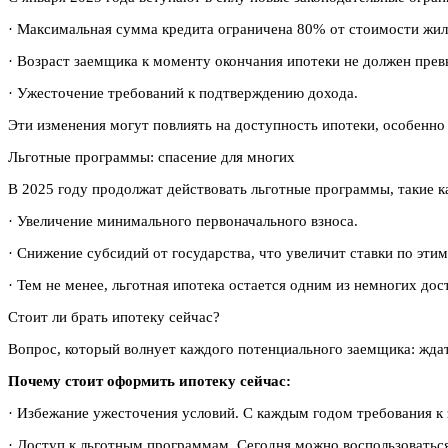
· Максимальная сумма кредита ограничена 80% от стоимости жил
· Возраст заемщика к моменту окончания ипотеки не должен прев
· Ужесточение требований к подтверждению дохода.
Эти изменения могут повлиять на доступность ипотеки, особенно
Льготные программы: спасение для многих
В 2025 году продолжат действовать льготные программы, такие ка
· Увеличение минимального первоначального взноса.
· Снижение субсидий от государства, что увеличит ставки по эти
· Тем не менее, льготная ипотека остается одним из немногих до
Стоит ли брать ипотеку сейчас?
Вопрос, который волнует каждого потенциального заемщика: ждат
Почему стоит оформить ипотеку сейчас:
· Избежание ужесточения условий. С каждым годом требования к
· Доступ к льготным программам. Сегодня можно воспользоватьс