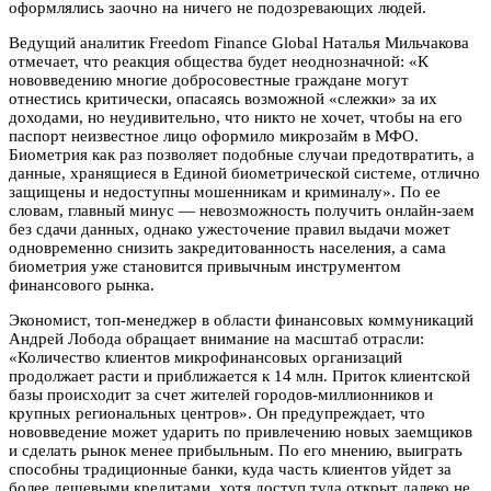
оформлялись заочно на ничего не подозревающих людей.
Ведущий аналитик Freedom Finance Global Наталья Мильчакова
отмечает, что реакция общества будет неоднозначной: «К
нововведению многие добросовестные граждане могут
отнестись критически, опасаясь возможной «слежки» за их
доходами, но неудивительно, что никто не хочет, чтобы на его
паспорт неизвестное лицо оформило микрозайм в МФО.
Биометрия как раз позволяет подобные случаи предотвратить, а
данные, хранящиеся в Единой биометрической системе, отлично
защищены и недоступны мошенникам и криминалу». По ее
словам, главный минус — невозможность получить онлайн-заем
без сдачи данных, однако ужесточение правил выдачи может
одновременно снизить закредитованность населения, а сама
биометрия уже становится привычным инструментом
финансового рынка.
Экономист, топ-менеджер в области финансовых коммуникаций
Андрей Лобода обращает внимание на масштаб отрасли:
«Количество клиентов микрофинансовых организаций
продолжает расти и приближается к 14 млн. Приток клиентской
базы происходит за счет жителей городов-миллионников и
крупных региональных центров». Он предупреждает, что
нововведение может ударить по привлечению новых заемщиков
и сделать рынок менее прибыльным. По его мнению, выиграть
способны традиционные банки, куда часть клиентов уйдет за
более дешевыми кредитами, хотя доступ туда открыт далеко не