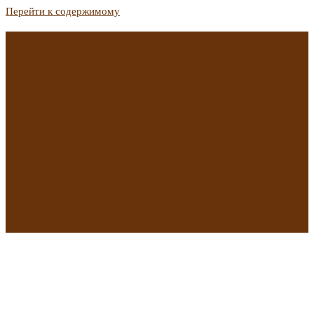
Перейти к содержимому
Ждать 2027 года или рефинансироваться сейчас? Советы
тем, кто хочет меньше платить по кредитам
РИА Новости: зарплаты на стройках России в три-шесть раз
ниже других стран
Ждать 2027 года или рефинансироваться сейчас? Советы
тем, кто хочет меньше платить по кредитам
Санкции меняют направление: готовится удар по ключевым
покупателям российской нефти
РИА Новости: количество заявок на пересмотр условий
аренды в ТЦ выросло на 20%
Приближается эра цифрового рубля: в чем плюсы и риски