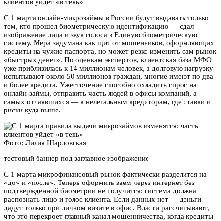
клиентов уйдет «в тень»
С 1 марта онлайн-микрозаймы в России будут выдавать только
тем, кто прошел биометрическую идентификацию — сдал
изображение лица и звук голоса в Единую биометрическую
систему. Мера задумана как щит от мошенников, оформляющих
кредиты на чужие паспорта, но может резко изменить сам рынок
«быстрых денег». По оценкам экспертов, клиентская база МФО
уже приблизилась к 14 миллионам человек, а долговую нагрузку
испытывают около 50 миллионов граждан, многие имеют по два
и более кредита. Ужесточение способно охладить спрос на
онлайн-займы, отправить часть людей в офисы компаний, а
самых отчаявшихся — к нелегальным кредиторам, где ставки и
риски куда выше.
Фото: Лилия Шарловская
тестовый баннер под заглавное изображение
С 1 марта микрофинансовый рынок фактически разделится на
«до» и «после». Теперь оформить заем через интернет без
подтвержденной биометрии не получится: система должна
распознать лицо и голос клиента. Если данных нет — деньги
дадут только при личном визите в офис. Власти рассчитывают,
что это перекроет главный канал мошенничества, когда кредиты