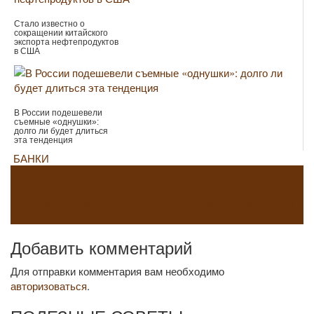
Стало известно о
сокращении китайского
экспорта нефтепродуктов
в США
В России подешевели
съемные «однушки»:
долго ли будет длиться
эта тенденция
БАНКИ
Навигация
←
Хуснуллин: России нужна цифровая платформа для
управления строительством и ЖКХ
по
ФАС выявила ограничения в доступе провайдеров в жилые
комплексы застройщика ПИК
→
записям
Добавить комментарий
Для отправки комментария вам необходимо
авторизоваться
.