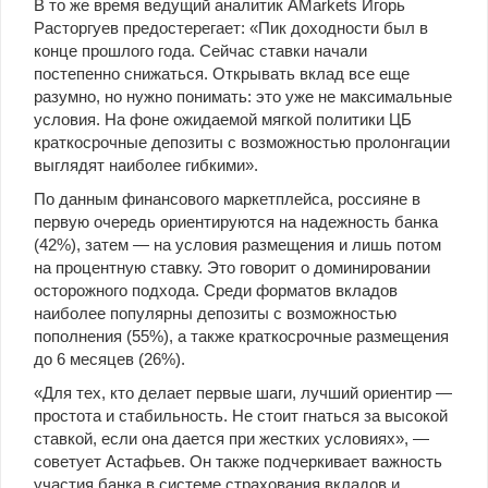
В то же время ведущий аналитик AMarkets Игорь
Расторгуев предостерегает: «Пик доходности был в
конце прошлого года. Сейчас ставки начали
постепенно снижаться. Открывать вклад все еще
разумно, но нужно понимать: это уже не максимальные
условия. На фоне ожидаемой мягкой политики ЦБ
краткосрочные депозиты с возможностью пролонгации
выглядят наиболее гибкими».
По данным финансового маркетплейса, россияне в
первую очередь ориентируются на надежность банка
(42%), затем — на условия размещения и лишь потом
на процентную ставку. Это говорит о доминировании
осторожного подхода. Среди форматов вкладов
наиболее популярны депозиты с возможностью
пополнения (55%), а также краткосрочные размещения
до 6 месяцев (26%).
«Для тех, кто делает первые шаги, лучший ориентир —
простота и стабильность. Не стоит гнаться за высокой
ставкой, если она дается при жестких условиях», —
советует Астафьев. Он также подчеркивает важность
участия банка в системе страхования вкладов и