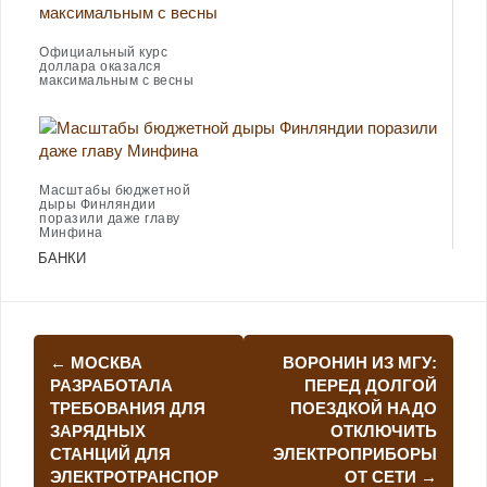
Официальный курс
доллара оказался
максимальным с весны
Масштабы бюджетной
дыры Финляндии
поразили даже главу
Минфина
БАНКИ
Навигация
←
МОСКВА
ВОРОНИН ИЗ МГУ:
по
РАЗРАБОТАЛА
ПЕРЕД ДОЛГОЙ
ТРЕБОВАНИЯ ДЛЯ
ПОЕЗДКОЙ НАДО
записям
ЗАРЯДНЫХ
ОТКЛЮЧИТЬ
СТАНЦИЙ ДЛЯ
ЭЛЕКТРОПРИБОРЫ
ЭЛЕКТРОТРАНСПОР
ОТ СЕТИ
→