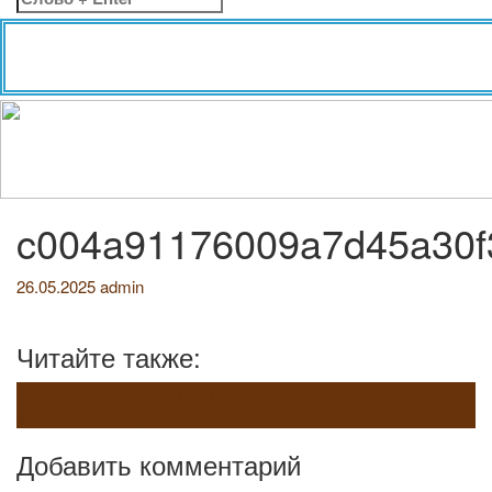
c004a91176009a7d45a30f
26.05.2025
admin
Читайте также:
Навигация
←
Морской стиль, ванна-пруд и зеркала: как создать зону
для отдыха на даче
по
Добавить комментарий
записям