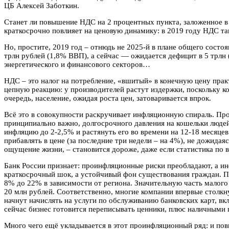
ЦБ Алексей Заботкин.
Станет ли повышение НДС на 2 процентных пункта, заложенное в 
краткосрочно повлияет на ценовую динамику: в 2019 году НДС так
Но, простите, 2019 год – отнюдь не 2025-й в плане общего состо
трлн рублей (1,8% ВВП), а сейчас — ожидается дефицит в 5 трлн
энергетического и финансового секторов…
НДС – это налог на потребление, «вшитый» в конечную цену практ
цепную реакцию: у производителей растут издержки, поскольку ко
очередь, население, ожидая роста цен, затоваривается впрок.
Всё это в совокупности раскручивает инфляционную спираль. Про
принципиально важно, долгосрочного давления на кошельки людей
инфляцию до 2-2,5% и растянуть его во времени на 12-18 месяце
прибавлять в цене (за последние три недели – на 4%), не дожида
ощущение жизни, – становится дороже, даже если статистика по 
Банк России признает: проинфляционные риски преобладают, а ин
краткосрочный шок, а устойчивый фон существования граждан. По
8% до 22% в зависимости от региона. Значительную часть малог
20 млн рублей. Соответственно, многие компании впервые столкн
начнут начислять на услуги по обслуживанию банковских карт, вк
сейчас бизнес готовится переписывать ценники, плюс наличными 
Много чего ещё укладывается в этот проинфляционный ряд: и пов