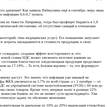
го давления? Как заявила Набиуллина ещё в сентябре, мера лишь
ую инфляцию 0,6-0,7 пункта.
пени их тяжести. Например, тогда был профицит бюджета в 1,9
олитической обстановке, об отсутствии санкций в отношении
категорий, типа медицинских услуг). Его повышение запускает
ти затраты закладываются в стоимость продукции; в свою
 солидарно, создавая эффект всестороннего и, что
т новой ставки НДС может увеличить итоговое влияние на
от состояния благостности: плодоовощная продукция продолжает
очили на 17-19%… То есть базовая корзина – та, что формирует
.
нему растут. Это значит, что инфляция уже никакой не
ы ЖКХ увеличатся на 1,7% по всей стране, а с 1 октября — от
 НДС на упрощённой системе налогообложения (УСН) с 60 млн до
ены своих товаров. Кроме того, впервые налог в размере 22%
а комиссии банков, но это не меняет сути происходящего. Уже
егическую задачу по обелению экономики.
полнительная (в диапазоне от 10% до 20%) индексация утильсбора