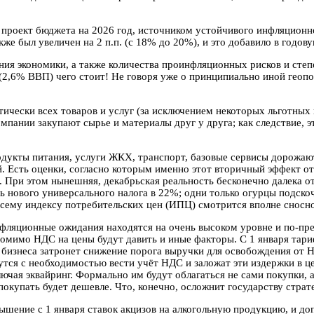
проект бюджета на 2026 год, источником устойчивого инфляционно
же был увеличен на 2 п.п. (с 18% до 20%), и это добавило в годов
яния экономики, а также количества проинфляционных рисков и сте
 (2,6% ВВП) чего стоит! Не говоря уже о принципиально иной геоп
ически всех товаров и услуг (за исключением некоторых льготных 
мпании закупают сырье и материалы друг у друга; как следствие, э
дукты питания, услуги ЖКХ, транспорт, базовые сервисы дорожают
. Есть оценки, согласно которым именно этот вторичный эффект о
в. При этом нынешняя, декабрьская реальность бесконечно далека 
ясь нового универсального налога в 22%; одни только огурцы подск
всему индексу потребительских цен (ИПЦ) смотрится вполне сносно
фляционные ожидания находятся на очень высоком уровне и по-преж
мимо НДС на цены будут давить и иные факторы. С 1 января тариф
о бизнеса затронет снижение порога выручки для освобождения от
утся с необходимостью вести учёт НДС и заложат эти издержки в ц
лючая эквайринг. Формально им будут облагаться не сами покупки, 
покупать будет дешевле. Что, конечно, осложнит государству страт
ышение с 1 января ставок акцизов на алкогольную продукцию, и до