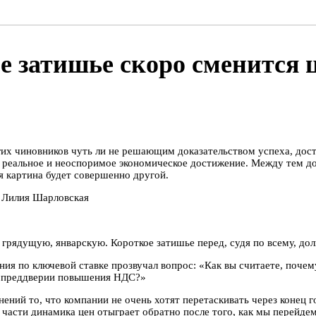
 затишье скоро сменится 
их чиновников чуть ли не решающим доказательством успеха, дост
 реальное и неоспоримое экономическое достижение. Между тем до
 картина будет совершенно другой.
 Лилия Шарловская
грядущую, январскую. Короткое затишье перед, судя по всему, до
ия по ключевой ставке прозвучал вопрос: «Как вы считаете, почем
 в преддверии повышения НДС?»
ний то, что компании не очень хотят перетаскивать через конец г
 части динамика цен отыграет обратно после того, как мы перейде