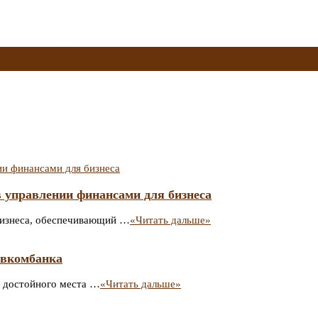
25 году стал Даниловский
ости в 2026 году
→
 управлении финансами для бизнеса
 бизнеса, обеспечивающий …
«Читать дальше»
овкомбанка
е достойного места …
«Читать дальше»