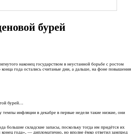
ценовой бурей
игнутого наконец государством в неустанной борьбе с ростом
 конца года остались считаные дни, а дальше, на фоне повышения
лгой бурей…
у темпы инфляции в декабре в первые недели такие низкие, они
ода большие складские запасы, поскольку тогда им придётся их
м конец года», — дипломатично, но вполне ёмко ответил зампред