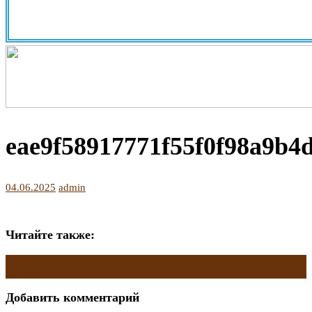
eae9f58917771f55f0f98a9b4
04.06.2025
admin
Читайте также:
Навигация
←
Череп мамонта и пузыри: каким будет туристический кластер
на Байкале
по
Добавить комментарий