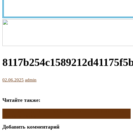
8117b254c1589212d41175f5
02.06.2025
admin
Читайте также:
Навигация
←
Пышная архитектура: как выглядят дома-памятники в стиле
барокко в России
по
Добавить комментарий